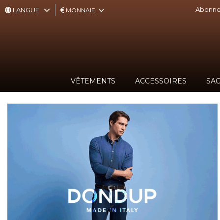
Abonnez
LANGUE
MONNAIE
VÊTEMENTS
ACCESSOIRES
VÊTEMENTS
ACCESSOIRES
SAC
SACS,
SACS
À
DOS,
PORTEFEUILLES
CHAUSSURES
SOUS-
VÊTEMENTS