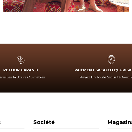
RETOUR GARANTI
PAIEMENT S&EACUTE;CURIS&
ans Les 14 Jours Ouvrables
Payez En Toute Sécurité Avec
s
Société
Magasin