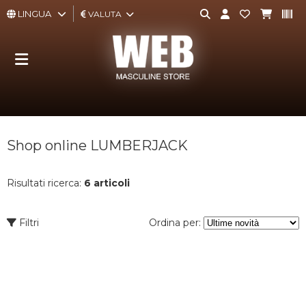
LINGUA
VALUTA
ABBIGLIAMENTO
ACCESSORI
BORSE,
Shop online LUMBERJACK
ZAINI,
PORTAFOGLI
Risultati ricerca:
6 articoli
CALZATURE
Filtri
Ordina per:
INTIMO
E
TEMPO
LIBERO