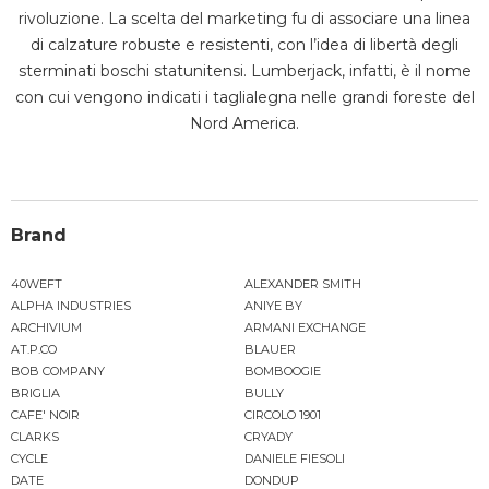
rivoluzione. La scelta del marketing fu di associare una linea
di calzature robuste e resistenti, con l’idea di libertà degli
sterminati boschi statunitensi. Lumberjack, infatti, è il nome
con cui vengono indicati i taglialegna nelle grandi foreste del
Nord America.
Brand
40WEFT
ALEXANDER SMITH
ALPHA INDUSTRIES
ANIYE BY
ARCHIVIUM
ARMANI EXCHANGE
AT.P.CO
BLAUER
BOB COMPANY
BOMBOOGIE
BRIGLIA
BULLY
CAFE' NOIR
CIRCOLO 1901
CLARKS
CRYADY
CYCLE
DANIELE FIESOLI
DATE
DONDUP