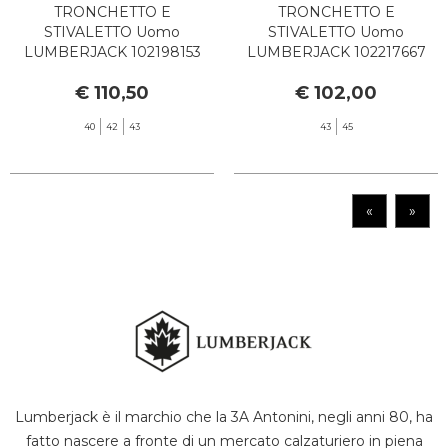
TRONCHETTO E
TRONCHETTO E
STIVALETTO Uomo
STIVALETTO Uomo
LUMBERJACK 102198153
LUMBERJACK 102217667
NEWTON SISLEY TAN
RIVER 2 ANKLE YELLOW
€ 110,50
€ 102,00
YELLOW
40
42
43
43
45
«
»
Lumberjack è il marchio che la 3A Antonini, negli anni 80, ha
fatto nascere a fronte di un mercato calzaturiero in piena