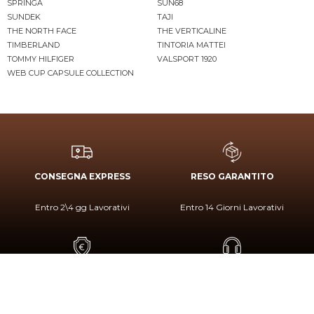
SPRINGA
SUN68
SUNDEK
TAJI
THE NORTH FACE
THE VERTICALINE
TIMBERLAND
TINTORIA MATTEI
TOMMY HILFIGER
VALSPORT 1920
WEB CUP CAPSULE COLLECTION
CONSEGNA EXPRESS
RESO GARANTITO
Entro 2\4 gg Lavorativi
Entro 14 Giorni Lavorativi
PAGAMENTO SICURO
SERVIZIO CLIENTI
Paga In Sicurezza Con PayPal
+39 080 480 8199