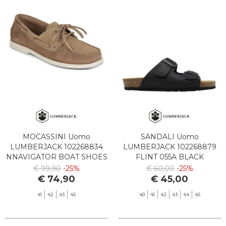
SPORT
BRAND
MOCASSINI Uomo
SANDALI Uomo
LUMBERJACK 102268834
LUMBERJACK 102268879
NNAVIGATOR BOAT SHOES
FLINT 055A BLACK
358 ANTELOPE
€ 99,90
-25%
€ 60,00
-25%
€ 74,90
€ 45,00
41
42
43
45
40
41
42
43
44
45