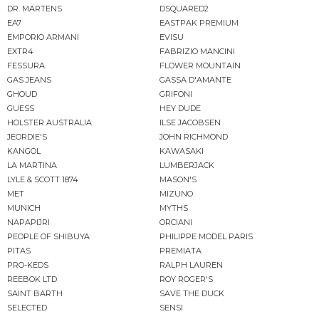
DR. MARTENS
DSQUARED2
EA7
EASTPAK PREMIUM
EMPORIO ARMANI
EVISU
EXTR4
FABRIZIO MANCINI
FESSURA
FLOWER MOUNTAIN
GAS JEANS
GASSA D'AMANTE
GHOUD
GRIFONI
GUESS
HEY DUDE
HOLSTER AUSTRALIA
ILSE JACOBSEN
JEORDIE'S
JOHN RICHMOND
KANGOL
KAWASAKI
LA MARTINA
LUMBERJACK
LYLE & SCOTT 1874
MASON'S
MET
MIZUNO
MUNICH
MYTHS
NAPAPIJRI
ORCIANI
PEOPLE OF SHIBUYA
PHILIPPE MODEL PARIS
PITAS
PREMIATA
PRO-KEDS
RALPH LAUREN
REEBOK LTD
ROY ROGER'S
SAINT BARTH
SAVE THE DUCK
SELECTED
SENSI