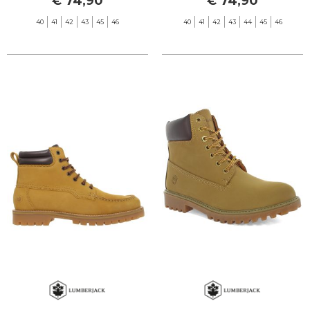
€ 74,90
€ 74,90
40
41
42
43
45
46
40
41
42
43
44
45
46