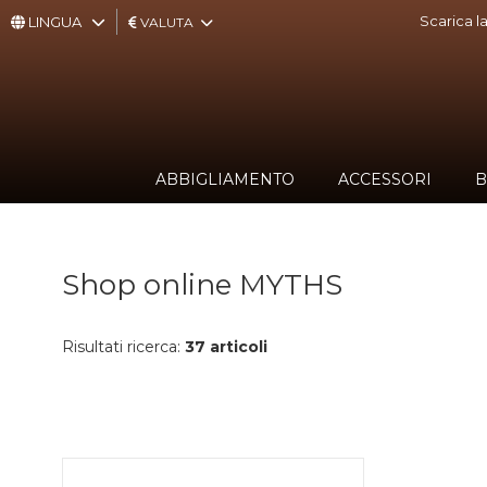
Scarica l
LINGUA
VALUTA
ABBIGLIAMENTO
ACCESSORI
ABBIGLIAMENTO
ACCESSORI
B
BORSE,
ZAINI,
Shop online MYTHS
PORTAFOGLI
CALZATURE
Risultati ricerca:
37 articoli
INTIMO
E
TEMPO
LIBERO