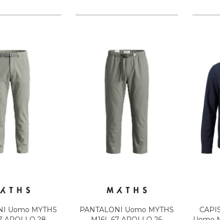
NI Uomo MYTHS
PANTALONI Uomo MYTHS
CAPI
7 APOLLO 28
M16L 67 APOLLO 26
Uomo M