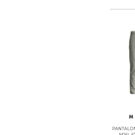
PANTALO
M16L 6