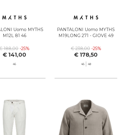
LONI Uomo MYTHS
PANTALONI Uomo MYTHS
M12L 81 46
M19LONG 271 - GIOVE 49
€ 188,00
-25%
€ 238,00
-25%
€ 141,00
€ 178,50
46
46
48