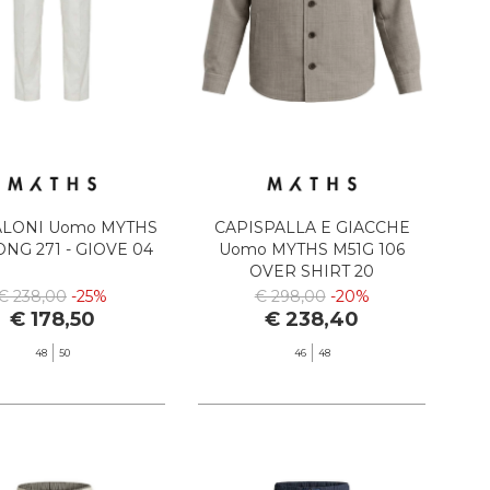
LONI Uomo MYTHS
CAPISPALLA E GIACCHE
NG 271 - GIOVE 04
Uomo MYTHS M51G 106
OVER SHIRT 20
€ 238,00
-25%
€ 298,00
-20%
€ 178,50
€ 238,40
48
50
46
48