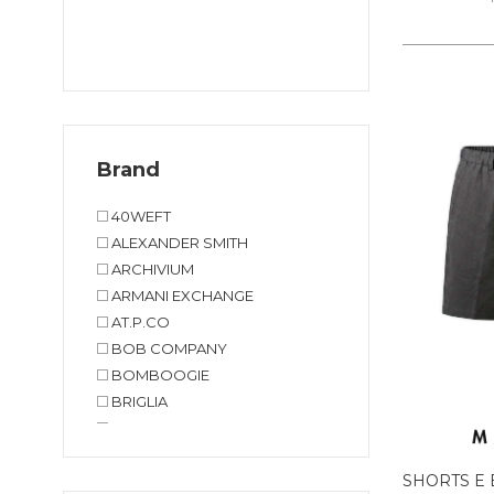
Brand
40WEFT
ALEXANDER SMITH
ARCHIVIUM
ARMANI EXCHANGE
AT.P.CO
BOB COMPANY
BOMBOOGIE
BRIGLIA
CLARKS
CRYADY
SHORTS E
CYCLE