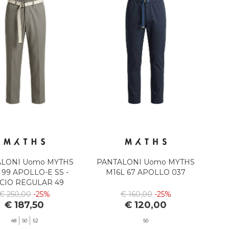
LONI Uomo MYTHS
PANTALONI Uomo MYTHS
 99 APOLLO-E SS -
M16L 67 APOLLO 037
CIO REGULAR 49
€ 250,00
-25%
€ 160,00
-25%
€ 187,50
€ 120,00
48
50
52
50