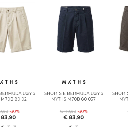
 BERMUDA Uomo
SHORTS E BERMUDA Uomo
SHORT
 M70B 80 02
MYTHS M70B 80 037
MYT
19,90
-30%
€ 119,90
-30%
 83,90
€ 83,90
48
50
52
48
50