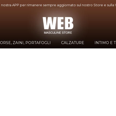
a nostra APP per rimanere sempre aggiornato sul nostro Store e sull
ORSE, ZAINI, PORTAFOGLI
CALZATURE
INTIMO E 