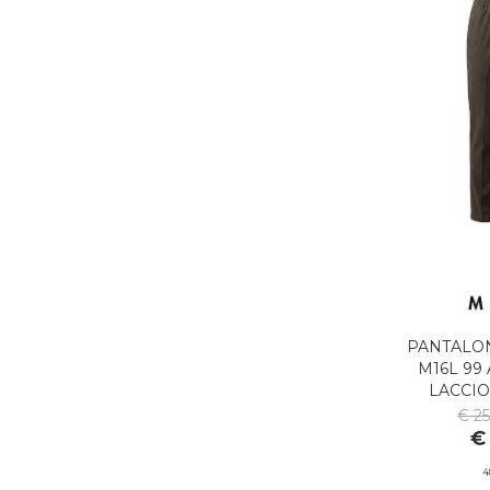
PANTALO
M16L 99 
LACCIO
€ 2
€
4