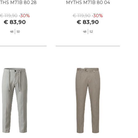
THS M71B 80 28
MYTHS M71B 80 04
€ 119,90
-30%
€ 119,90
-30%
€ 83,90
€ 83,90
48
50
48
52