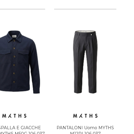
SPALLA E GIACCHE
PANTALONI Uomo MYTHS
YTHS M50G 106 037
M12PI 106 037