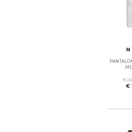
SENSI
SUN68
SUNDEK
THE NORTH FACE
TIMBERLAND
TINTORIA MATTEI
TOMMY HILFIGER
VALSPORT 1920
WEB CUP CAPSULE
PANTALO
COLLECTION
M1
€ 2
€ 