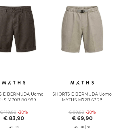
S E BERMUDA Uomo
SHORTS E BERMUDA Uomo
HS M70B 80 999
MYTHS M72B 67 28
€ 119,90
-30%
€ 99,90
-30%
€ 83,90
€ 69,90
48
50
46
48
50