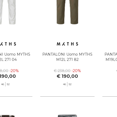
NI Uomo MYTHS
PANTALONI Uomo MYTHS
PANTA
2L 271 04
M12L 271 82
M19LO
38,00
-20%
€ 238,00
-20%
190,00
€ 190,00
46
52
46
52