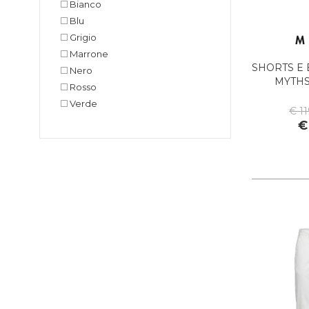
Bianco
KANGOL
Blu
LA MARTINA
Grigio
LUMBERJACK
Marrone
LYLE & SCOTT 1874
SHORTS E
Nero
MASON'S
MYTHS
Rosso
MIZUNO
Verde
€ 1
MUNICH
€
MYTHS
NAPAPIJRI
ORCIANI
PEOPLE OF SHIBUYA
PHILIPPE MODEL PARIS
PITAS
PREMIATA
RALPH LAUREN
ROY ROGER'S
SAVE THE DUCK
SELECTED