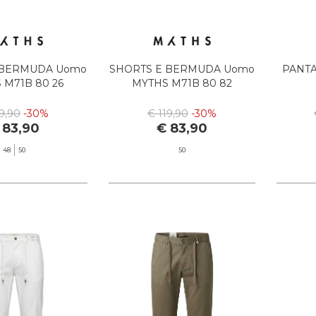
 BERMUDA Uomo
SHORTS E BERMUDA Uomo
PANTA
 M71B 80 26
MYTHS M71B 80 82
19,90
-30%
€ 119,90
-30%
 83,90
€ 83,90
48
50
50