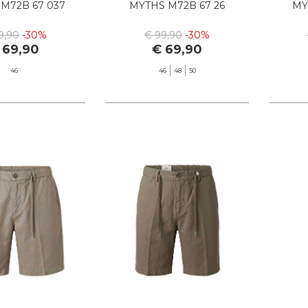
M72B 67 037
MYTHS M72B 67 26
MY
9,90
-30%
€ 99,90
-30%
 69,90
€ 69,90
46
46
48
50