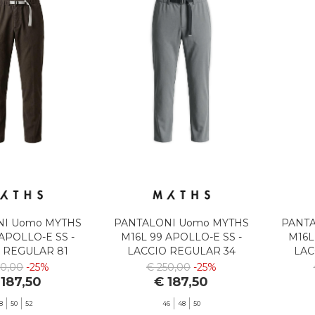
NI Uomo MYTHS
PANTALONI Uomo MYTHS
PANTA
APOLLO-E SS -
M16L 99 APOLLO-E SS -
M16L
 REGULAR 81
LACCIO REGULAR 34
LAC
50,00
-25%
€ 250,00
-25%
 187,50
€ 187,50
8
50
52
46
48
50