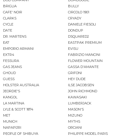
BRIGLIA
BULLY
CAFE' NOIR
CIRCOLO 1901
CLARKS
CRYADY
CYCLE
DANIELE FIESOLI
DATE
DONDUP
DR. MARTENS
DSQUARED2
EA7
EASTPAK PREMIUM
EMPORIO ARMANI
EVISU
EXTR4
FABRIZIO MANCINI
FESSURA
FLOWER MOUNTAIN
GAS JEANS
GASSA D'AMANTE
GHOUD
GRIFONI
GUESS
HEY DUDE
HOLSTER AUSTRALIA
ILSE JACOBSEN
JEORDIE'S
JOHN RICHMOND
KANGOL
KAWASAKI
LA MARTINA
LUMBERJACK
LYLE & SCOTT 1874
MASON'S
MET
MIZUNO
MUNICH
MYTHS
NAPAPIJRI
ORCIANI
PEOPLE OF SHIBUYA
PHILIPPE MODEL PARIS