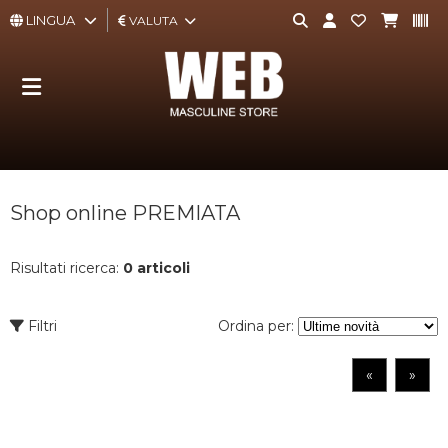
LINGUA
VALUTA
ABBIGLIAMENTO
ACCESSORI
BORSE,
Shop online PREMIATA
ZAINI,
PORTAFOGLI
Risultati ricerca:
0 articoli
CALZATURE
Filtri
Ordina per:
INTIMO
«
»
E
TEMPO
LIBERO