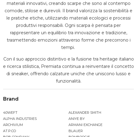
materiali innovativi, creando scarpe che sono al contempo
comode, stilose e durevoli.
Il brand valorizza la sostenibilità e
le pratiche etiche, utilizzando materiali ecologici e processi
produttivi responsabili.
Ogni scarpa è pensata per
rappresentare un equilibrio tra innovazione e tradizione,
trasmettendo emozioni attraverso forme che precorrono i
tempi.
​
Con il suo approccio distintivo e la fusione tra heritage italiano
e ricerca stilistica, Premiata continua a reinventare il concetto
di sneaker, offrendo calzature uniche che uniscono lusso e
funzionalità.
Brand
40WEFT
ALEXANDER SMITH
ALPHA INDUSTRIES
ANIYE BY
ARCHIVIUM
ARMANI EXCHANGE
AT.P.CO
BLAUER
BOB COMPANY
BOMBOOGIE