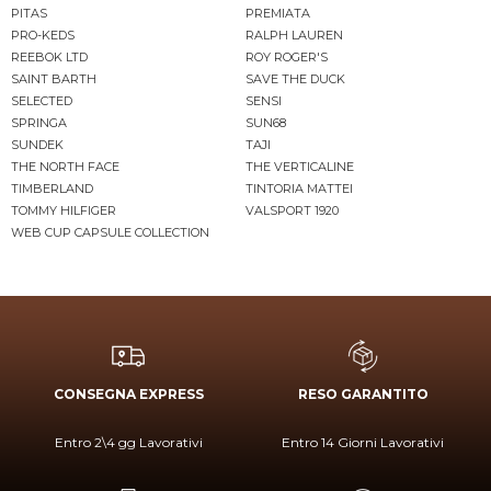
PITAS
PREMIATA
PRO-KEDS
RALPH LAUREN
REEBOK LTD
ROY ROGER'S
SAINT BARTH
SAVE THE DUCK
SELECTED
SENSI
SPRINGA
SUN68
SUNDEK
TAJI
THE NORTH FACE
THE VERTICALINE
TIMBERLAND
TINTORIA MATTEI
TOMMY HILFIGER
VALSPORT 1920
WEB CUP CAPSULE COLLECTION
CONSEGNA EXPRESS
RESO GARANTITO
Entro 2\4 gg Lavorativi
Entro 14 Giorni Lavorativi