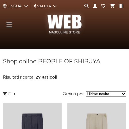
LINGUA
VALUTA
ABBIGLIAMENTO
ACCESSORI
BORSE,
Shop online PEOPLE OF SHIBUYA
ZAINI,
PORTAFOGLI
Risultati ricerca:
27 articoli
CALZATURE
Filtri
Ordina per:
INTIMO
E
TEMPO
LIBERO