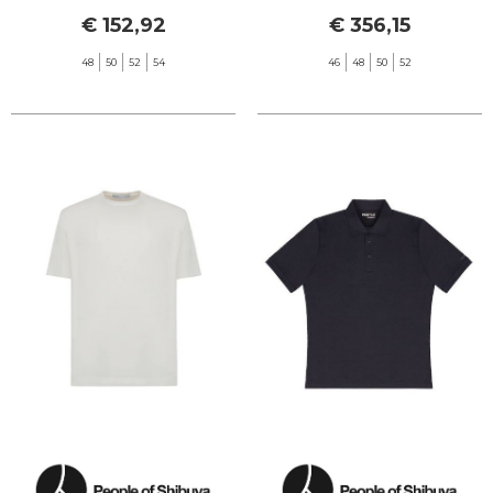
BLU NOTTE
€ 152,92
€ 356,15
48
50
52
54
46
48
50
52