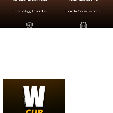
Entro 2\4 gg Lavorativi
Entro 14 Giorni Lavorativi
PAGAMENTO SICURO
SERVIZIO CLIENTI
Paga In Sicurezza Con PayPal
+39 080 480 8199