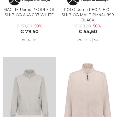
MAGLIE Uomo PEOPLE OF
POLO Uomo PEOPLE OF
SHIBUYA AKA 007 WHITE
SHIBUYA MALE PM444 999
BLACK
€ 159,00
-50%
€ 109,00
-50%
€ 79,50
€ 54,50
50
52
54
3XL
M
L
XXL