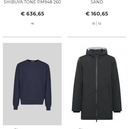
SHIBUYA TONE PM948 260
SAND
BROWN
€ 636,65
€ 160,65
46
50
52