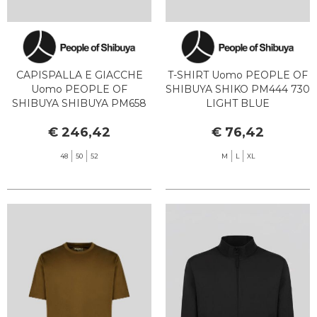
CAPISPALLA E GIACCHE
T-SHIRT Uomo PEOPLE OF
Uomo PEOPLE OF
SHIBUYA SHIKO PM444 730
SHIBUYA SHIBUYA PM658
LIGHT BLUE
870 GREEN
€ 246,42
€ 76,42
48
50
52
M
L
XL