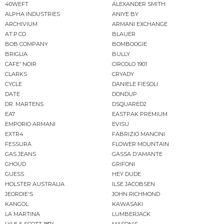
40WEFT
ALEXANDER SMITH
ALPHA INDUSTRIES
ANIYE BY
ARCHIVIUM
ARMANI EXCHANGE
AT.P.CO
BLAUER
BOB COMPANY
BOMBOOGIE
BRIGLIA
BULLY
CAFE' NOIR
CIRCOLO 1901
CLARKS
CRYADY
CYCLE
DANIELE FIESOLI
DATE
DONDUP
DR. MARTENS
DSQUARED2
EA7
EASTPAK PREMIUM
EMPORIO ARMANI
EVISU
EXTR4
FABRIZIO MANCINI
FESSURA
FLOWER MOUNTAIN
GAS JEANS
GASSA D'AMANTE
GHOUD
GRIFONI
GUESS
HEY DUDE
HOLSTER AUSTRALIA
ILSE JACOBSEN
JEORDIE'S
JOHN RICHMOND
KANGOL
KAWASAKI
LA MARTINA
LUMBERJACK
LYLE & SCOTT 1874
MASON'S