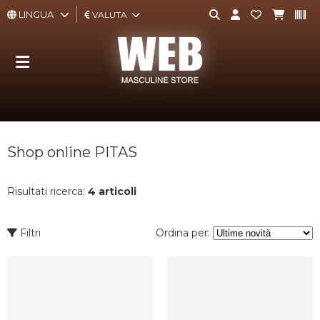
LINGUA
VALUTA
ABBIGLIAMENTO
ACCESSORI
BORSE,
Shop online PITAS
ZAINI,
PORTAFOGLI
Risultati ricerca:
4 articoli
CALZATURE
Filtri
Ordina per:
INTIMO
E
TEMPO
LIBERO