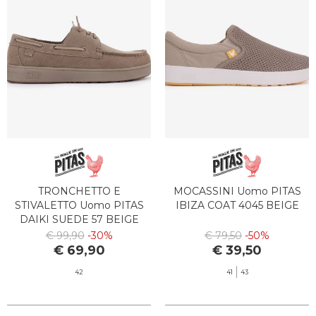
SPORT
BRAND
TRONCHETTO E
MOCASSINI Uomo PITAS
STIVALETTO Uomo PITAS
IBIZA COAT 4045 BEIGE
DAIKI SUEDE 57 BEIGE
€ 99,90
-30%
€ 79,50
-50%
€ 69,90
€ 39,50
42
41
43