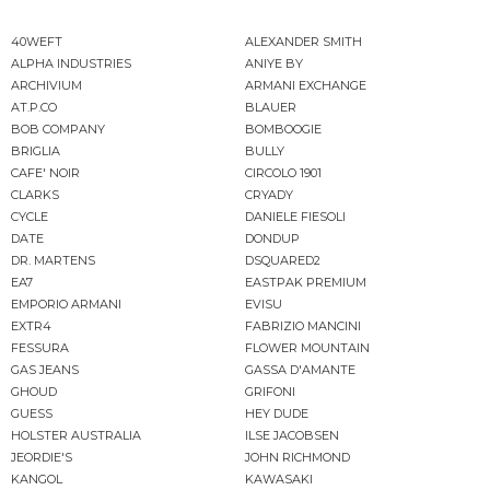
40WEFT
ALEXANDER SMITH
ALPHA INDUSTRIES
ANIYE BY
ARCHIVIUM
ARMANI EXCHANGE
AT.P.CO
BLAUER
BOB COMPANY
BOMBOOGIE
BRIGLIA
BULLY
CAFE' NOIR
CIRCOLO 1901
CLARKS
CRYADY
CYCLE
DANIELE FIESOLI
DATE
DONDUP
DR. MARTENS
DSQUARED2
EA7
EASTPAK PREMIUM
EMPORIO ARMANI
EVISU
EXTR4
FABRIZIO MANCINI
FESSURA
FLOWER MOUNTAIN
GAS JEANS
GASSA D'AMANTE
GHOUD
GRIFONI
GUESS
HEY DUDE
HOLSTER AUSTRALIA
ILSE JACOBSEN
JEORDIE'S
JOHN RICHMOND
KANGOL
KAWASAKI