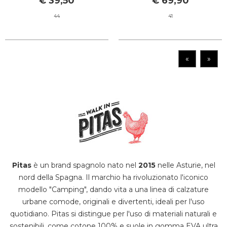
€ 39,50
€ 69,90
44
41
«
»
Pitas
è un brand spagnolo nato nel
2015
nelle Asturie, nel
nord della Spagna.
Il marchio ha rivoluzionato l'iconico
modello "Camping", dando vita a una linea di calzature
urbane comode, originali e divertenti, ideali per l'uso
quotidiano.
Pitas si distingue per l'uso di materiali naturali e
sostenibili, come cotone 100% e suole in gomma EVA ultra